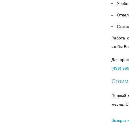
Учебн
Отдел
Стати
Работа 
чтобы Ва
Для прос
(499) 99
Стоим
Первый м
месяц. С
Возврат 