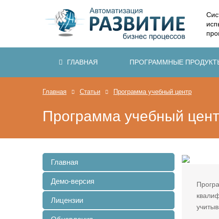
Сис
исп
про
ГЛАВНАЯ
ПРОГРАММНЫЕ ПРОДУКТ
Главная
Статьи
Программа учебный центр
Программа учебный цен
Главная
Демо-версия
Програ
квалиф
Лицензии
учитыв