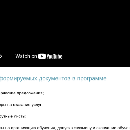
формируемых документов в программе
рческие предложения;
ры на оказание услуг;
утные листы;
зы на организацию обучения, допуск к экзамену и окончание обуче