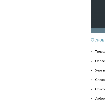
Основ
Телеф
Опове
Учет 
Списо
Список
Лабор