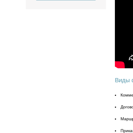
Виды 
Комме
Догово
Маршр
Прика