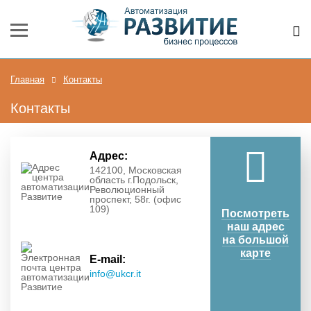
Главная
Контакты
Контакты
Адрес:
142100, Московская
область г.Подольск,
Революционный
проспект, 58г. (офис
109)
Посмотреть
наш адрес
на большой
карте
E-mail:
info@ukcr.it